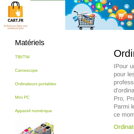
Matériels
Ordi
TBI/TNI
IPour u
Camescope
pour le
profess
Ordinateurs portables
d'ordin
Mini PC
Pro, Pr
Parmi l
Appareil numérique
ce mome
Ordinat