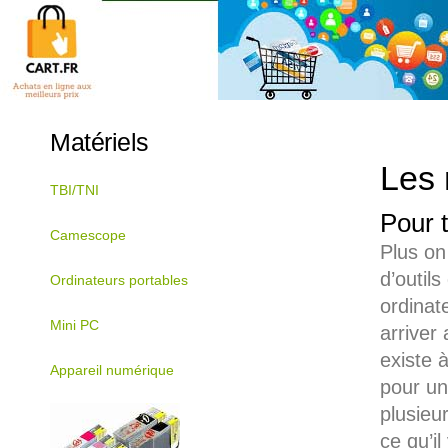
Matériels
Les 
TBI/TNI
Pour t
Camescope
Plus on
d’outil
Ordinateurs portables
ordinat
Mini PC
arriver
existe à
Appareil numérique
pour un
plusieu
ce qu’i