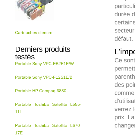
particu
durée d
certain
secteur 
Cartouches d'encre
défaut.
Derniers produits
L’imp
testés
Ce sont
Portable Sony VPC-EB2E1E/W
permett
parenth
Portable Sony VPC-F12S1E/B
des poi
Portable HP Compaq 6830
commerc
d’utili
Portable Toshiba Satellite L555-
verrez 
11L
prix. L
changer
Portable Toshiba Satellite L670-
17E